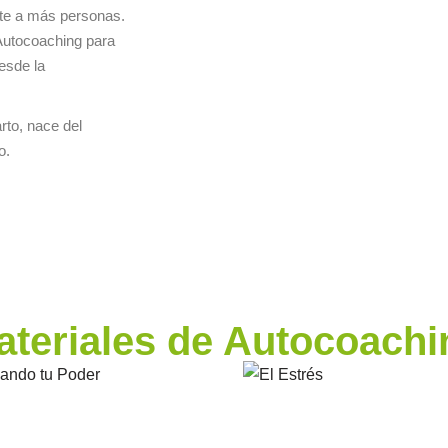
nte a más personas.
Autocoaching para
esde la
to, nace del
o.
ateriales de Autocoachi