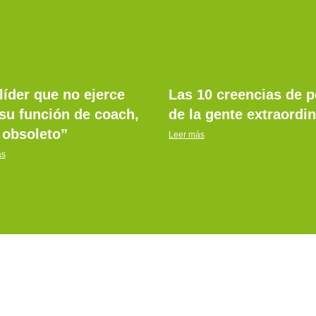
líder que no ejerce
Las 10 creencias de 
su función de coach,
de la gente extraordin
 obsoleto”
Leer más
ás