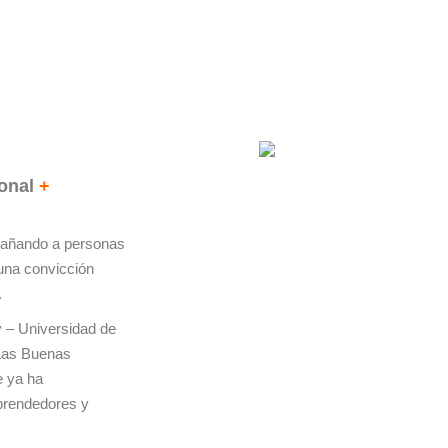
ional
+
pañando a personas
una convicción
.
 – Universidad de
Las Buenas
e ya ha
prendedores y